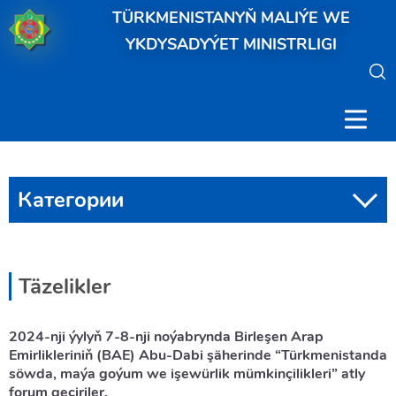
TÜRKMENISTANYŇ MALIÝE WE
YKDYSADYÝET MINISTRLIGI
Категории
Täzelikler
2024-nji ýylyň 7-8-nji noýabrynda Birleşen Arap
Emirlikleriniň (BAE) Abu-Dabi şäherinde “Türkmenistanda
söwda, maýa goýum we işewürlik mümkinçilikleri” atly
forum geçiriler.