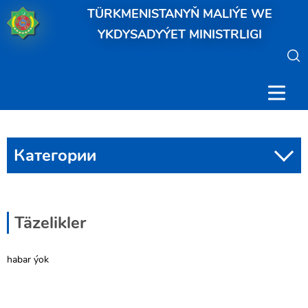
TÜRKMENISTANYŇ MALIÝE WE
YKDYSADYÝET MINISTRLIGI
Категории
Täzelikler
habar ýok