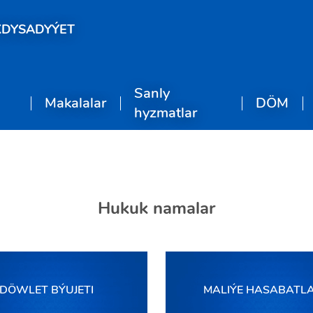
KDYSADYÝET
Sanly
Makalalar
DÖM
hyzmatlar
Hukuk namalar
DÖWLET BÝUJETI
MALIÝE HASABATL