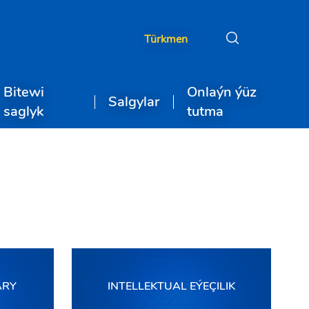
Türkmen
Bitewi
Onlaýn ýüz
Salgylar
saglyk
tutma
ARY
INTELLEKTUAL EÝEÇILIK