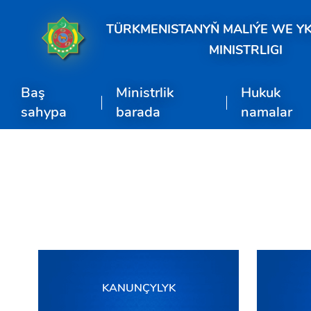
TÜRKMENISTANYŇ MALIÝE WE Y
MINISTRLIGI
Baş
Ministrlik
Hukuk
sahypa
barada
namalar
KANUNÇYLYK