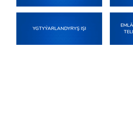
EMLÄ
YGTYÝARLANDYRYŞ IŞI
TEL