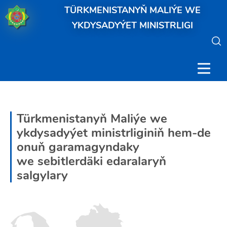
TÜRKMENISTANYŇ MALIÝE WE
YKDYSADYÝET MINISTRLIGI
Türkmenistanyň Maliýe we
ykdysadyýet ministrliginiň hem-de
onuň garamagyndaky
we sebitlerdäki edaralaryň
salgylary