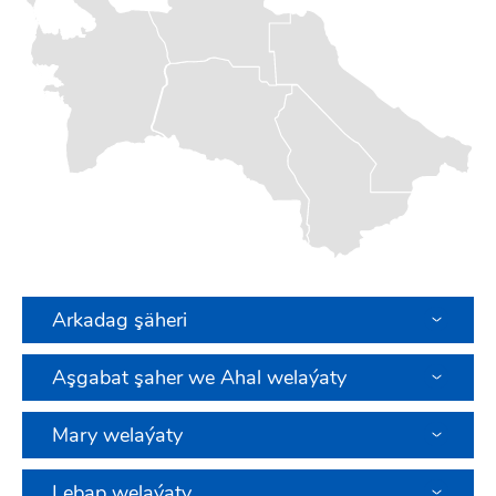
Arkadag şäheri
Aşgabat şaher we Ahal welaýaty
Mary welaýaty
Lebap welaýaty