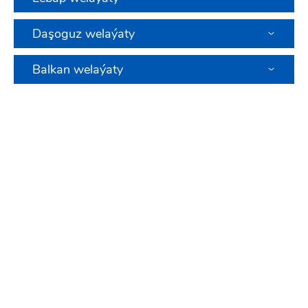
Daşoguz welaýaty
Balkan welaýaty