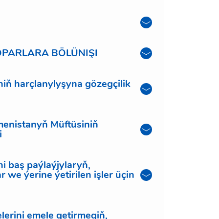
OPARLARA BÖLÜNIŞI
niň harçlanylyşyna gözegçilik
kmenistanyň Müftüsiniň
i
i baş paýlaýjylaryň,
 we ýerine ýetirilen işler üçin
lerini emele getirmegiň,