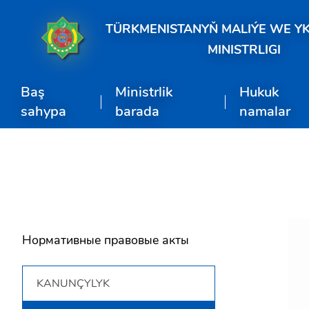
TÜRKMENISTANYŇ MALIÝE WE Y
MINISTRLIGI
Baş
Ministrlik
Hukuk
sahypa
barada
namalar
Нормативные правовые акты
KANUNÇYLYK