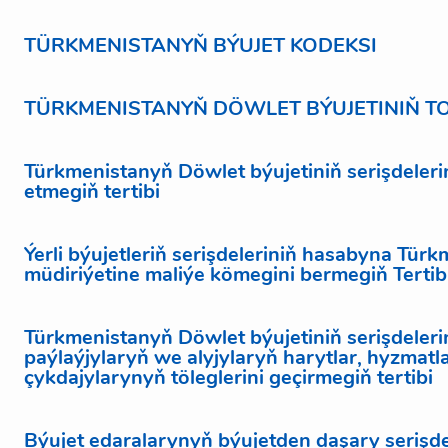
TÜRKMENISTANYŇ BÝUJET KODEKSI
TÜRKMENISTANYŇ DÖWLET BÝUJETINIŇ T
Türkmenistanyň Döwlet býujetiniň serişdeleri
etmegiň tertibi
Ýerli býujetleriň serişdeleriniň hasabyna Tür
müdiriýetine maliýe kömegini bermegiň Tertib
Türkmenistanyň Döwlet býujetiniň serişdelerin
paýlaýjylaryň we alyjylaryň harytlar, hyzmatlar
çykdajylarynyň töleglerini geçirmegiň tertibi
Býujet edaralarynyň býujetden daşary serişde