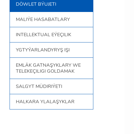
DÖWLET BÝUJETI
MALIÝE HASABATLARY
INTELLEKTUAL EÝEÇILIK
YGTYÝARLANDYRYŞ IŞI
EMLÄK GATNAŞYKLARY WE
TELEKEÇILIGI GOLDAMAK
SALGYT MÜDIRIÝETI
HALKARA YLALAŞYKLAR