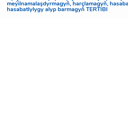
meýilnamalaşdyrmagyň, harçlamagyň, hasaba
hasabatlylygy alyp barmagyň TERTIBI