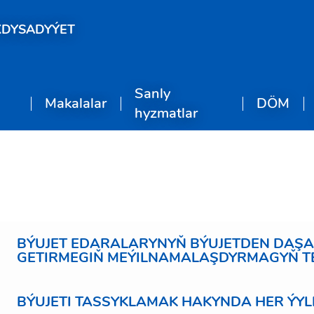
KDYSADYÝET
Sanly
Makalalar
DÖM
hyzmatlar
BÝUJET EDARALARYNYŇ BÝUJETDEN DAŞAR
GETIRMEGIŇ MEÝILNAMALAŞDYRMAGYŇ TE
BÝUJETI TASSYKLAMAK HAKYNDA HER ÝY