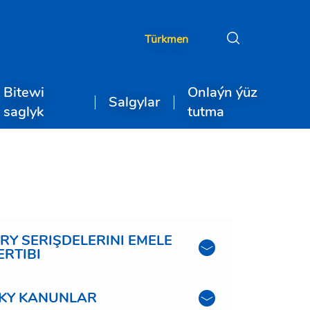
Türkmen
Bitewi
Onlaýn ýüz
Salgylar
saglyk
tutma
Y SERIŞDELERINI EMELE
RTIBI
LKY KANUNLAR