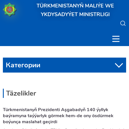
TÜRKMENISTANYŇ MALIÝE WE
YKDYSADYÝET MINISTRLIGI
Категории
Täzelikler
Türkmenistanyň Prezidenti Aşgabadyň 140 ýyllyk
baýramyna taýýarlyk görmek hem-de ony ösdürmek
boýunça maslahat geçirdi