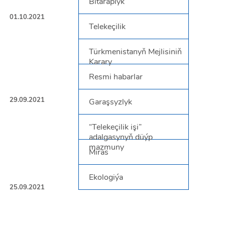
Bitaraplyk
01.10.2021
Telekeçilik
Türkmenistanyň Mejlisiniň
Karary
Resmi habarlar
29.09.2021
Garaşsyzlyk
“Telekeçilik işi”
adalgasynyň düýp
mazmuny
Miras
Ekologiýa
25.09.2021