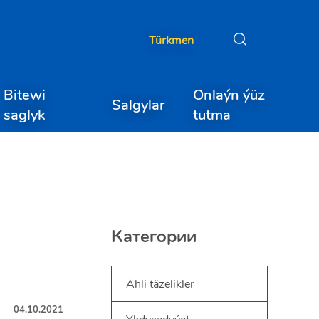
Türkmen
Bitewi
Onlaýn ýüz
Salgylar
saglyk
tutma
Категории
Ähli täzelikler
04.10.2021