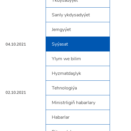
Ykdysadyýet
Sanly ykdysadyýet
Jemgyýet
Syýasat
04.10.2021
Ylym we bilim
Hyzmatdaşlyk
Tehnologiýa
02.10.2021
Ministrligiň habarlary
Habarlar