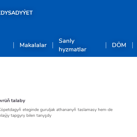
KDYSADYÝET
Sanly
Makalalar
DÖM
hyzmatlar
wrüň talaby
öpetdagyň eteginde guruljak athananyň taslamasy hem-de
ýjy tapgyry bilen tanyşdy
identimiz Gurbanguly Berdimuhamedow Halkara ahalteke
şdirilýän täze athananyň bina ediljek ýerini kesgitlemek
 boldy. Şeýle hem milli Liderimiz paýtagtymyzyň demirgazyk