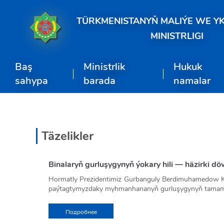
TÜRKMENISTANYŇ MALIÝE WE Y
MINISTRLIGI
Baş
Ministrlik
Hukuk
sahypa
barada
namalar
Täzelikler
Binalaryň gurluşygynyň ýokary hili — häzirki dö
Hormatly Prezidentimiz Gurbanguly Berdimuhamedow K
paýtagtymyzdaky myhmanhananyň gurluşygynyň tamamla
Aşgabat, 2-nji oktýabr (TDH).
Şu gün hormatly Prez
atçylyk sport toplumynyň golaýynda gurulmagy meýille
Подробнее
maksady bilen, Köpetdagyň ajaýyp künjekleriniň birinde