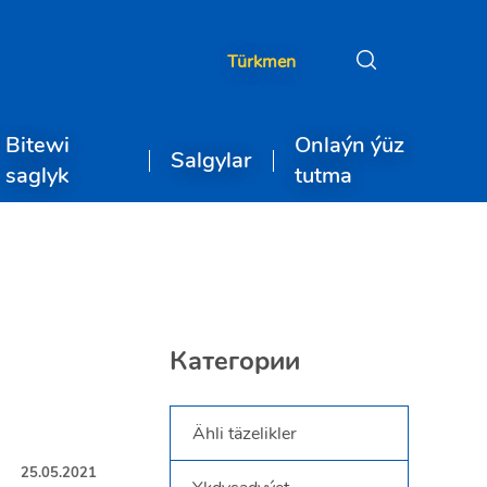
Türkmen
Bitewi
Onlaýn ýüz
Salgylar
saglyk
tutma
Категории
Ähli täzelikler
25.05.2021