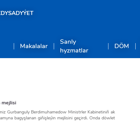
KDYSADYÝET
Sanly
Makalalar
DÖM
hyzmatlar
 mejlisi
miz Gurbanguly Berdimuhamedow Ministrler Kabinetiniň ak
myna bagyşlanan giňişleýin mejlisini geçirdi. Onda döwlet
 ministrlikleriň we pudak edaralarynyň, köpçülikleýin habar
agyryldy.