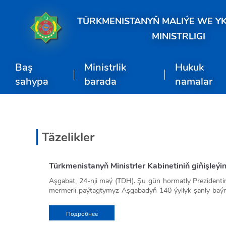
TÜRKMENISTANYŇ MALIÝE WE Y
MINISTRLIGI
Baş
Ministrlik
Hukuk
sahypa
barada
namalar
Täzelikler
Türkmenistanyň Ministrler Kabinetiniň giňişleýin
Aşgabat, 24-nji maý (TDH).
Şu gün hormatly Prezidenti
mermerli paýtagtymyz Aşgabadyň 140 ýyllyk şanly baýra
durmuşyna degişli birnäçe meselelere garaldy.
Mejlise Döwlet howpsuzlyk geňeşiniň agzalary, aýry-aýry
Подробнее
beriş serişdeleriniň ýolbaşçylary we beýleki ýolbaşçylar ç