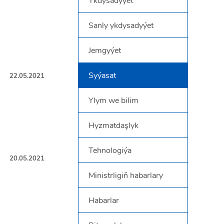
Ykdysadyýet
Sanly ykdysadyýet
Jemgyýet
Syýasat
22.05.2021
Ylym we bilim
Hyzmatdaşlyk
Tehnologiýa
20.05.2021
Ministrligiň habarlary
Habarlar