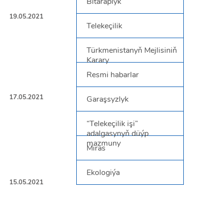
Bitaraplyk
19.05.2021
Telekeçilik
Türkmenistanyň Mejlisiniň
Karary
Resmi habarlar
17.05.2021
Garaşsyzlyk
“Telekeçilik işi”
adalgasynyň düýp
mazmuny
Miras
Ekologiýa
15.05.2021