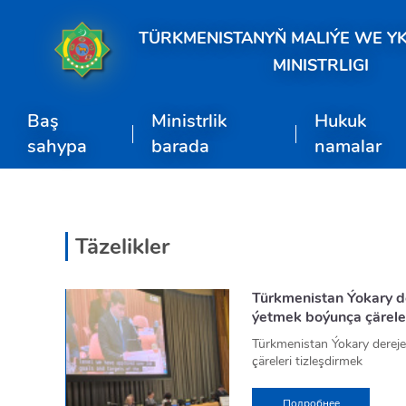
TÜRKMENISTANYŇ MALIÝE WE Y
MINISTRLIGI
Baş
Ministrlik
Hukuk
sahypa
barada
namalar
Täzelikler
Türkmenistan Ýokary de
ýetmek boýunça çäreler
Türkmenistan Ýokary dereje
çäreleri tizleşdirmek
BMG-niň Nýu-Ýork şäherind
(EKOSOS) howandarlygynda g
Подробнее