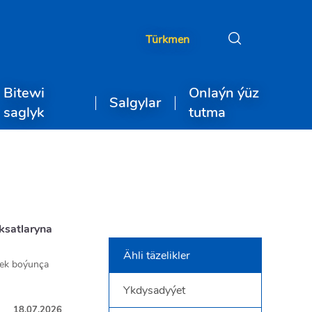
Türkmen
Bitewi
Onlaýn ýüz
Salgylar
saglyk
tutma
ksatlaryna
Ähli täzelikler
mek boýunça
Ykdysadyýet
urmuş Geňeşiniň
kiliýeti 2030-
18.07.2026