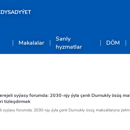
KDYSADYÝET
Sanly
Makalalar
DÖM
hyzmatlar
rejeli syýasy forumda: 2030-njy ýyla çenli Durnukly ösüş ma
i tizleşdirmek
li syýasy forumda: 2030-njy ýyla çenli Durnukly ösüş maksatlaryna ýet
äki ştab-kwartirasynda Birleşen Milletler Guramasynyň Ykdysady we D
eçirilýän Ýokary derejeli syýasy forumyň çäklerinde Türkmenistanyň we