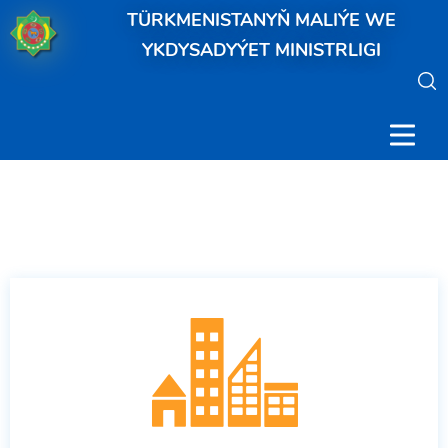
TÜRKMENISTANYŇ MALIÝE WE
YKDYSADYÝET MINISTRLIGI