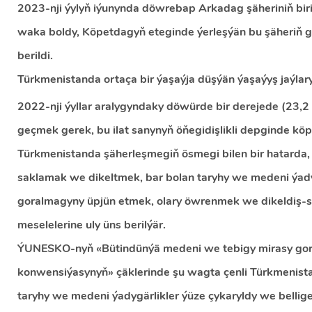
2023-nji ýylyň iýunynda döwrebap Arkadag şäheriniň biri
waka boldy, Köpetdagyň eteginde ýerleşýän bu şäheriň 
berildi.
Türkmenistanda ortaça bir ýaşaýja düşýän ýaşaýyş jaý
2022-nji ýyllar aralygyndaky döwürde bir derejede (23,2
geçmek gerek, bu ilat sanynyň öňegidişlikli depginde köp
Türkmenistanda şäherleşmegiň ösmegi bilen bir hatarda, 
saklamak we dikeltmek, bar bolan taryhy we medeni ýady
goralmagyny üpjün etmek, olary öwrenmek we dikeldiş-sa
meselelerine uly üns berilýär.
ÝUNESKO-nyň «Bütindünýä medeni we tebigy mirasy go
konwensiýasynyň» çäklerinde şu wagta çenli Türkmenis
taryhy we medeni ýadygärlikler ýüze çykaryldy we belli