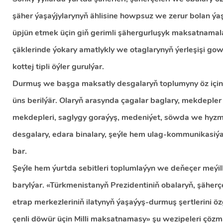
şäher ýaşaýjylarynyň ählisine howpsuz we zerur bolan ýa
üpjün etmek üçin giň gerimli şähergurluşyk maksatnamala
çäklerinde ýokary amatlykly we otaglarynyň ýerleşişi gow
kottej tipli öýler gurulýar.
Durmuş we başga maksatly desgalaryň toplumyny öz içine
üns berilýär. Olaryň arasynda çagalar baglary, mekdepler
mekdepleri, saglygy goraýyş, medeniýet, söwda we hyzma
desgalary, edara binalary, şeýle hem ulag-kommunikasiýa
bar.
Şeýle hem ýurtda sebitleri toplumlaýyn we deňeçer meýil
barylýar. «Türkmenistanyň Prezidentiniň obalaryň, şäherç
etrap merkezleriniň ilatynyň ýaşaýyş-durmuş şertlerini 
çenli döwür üçin Milli maksatnamasy» şu wezipeleri çözm