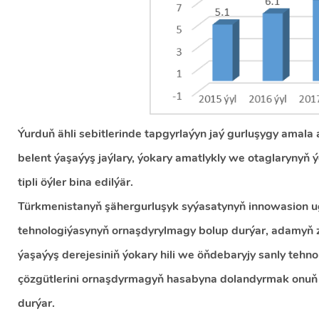
Ýurduň ähli sebitlerinde tapgyrlaýyn jaý gurluşygy amala 
belent ýaşaýyş jaýlary, ýokary amatlykly we otaglarynyň ý
tipli öýler bina edilýär.
Türkmenistanyň şähergurluşyk syýasatynyň innowasion ug
tehnologiýasynyň ornaşdyrylmagy bolup durýar, adamyň ze
ýaşaýyş derejesiniň ýokary hili we öňdebaryjy sanly tehno
çözgütlerini ornaşdyrmagyň hasabyna dolandyrmak onuň 
durýar.