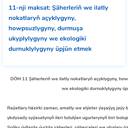
11-nji maksat: Şäherleriň we ilatly
nokatlaryň açyklygyny,
howpsuzlygyny, durmuşa
ukyplylygyny we ekologiki
durnuklylygyny üpjün etmek
DÖM 11 Şäherleriň we ilatly nokatlaryň açyklygyny, ho
we ekologiki durnuklylygyny ü
Raýatlary häzirki zaman, amatly we elýeter ýaşaýyş jaýy
ykdysady syýasatynyň ileri tutulýan ugurlarynyň biri bolup
Soňky ýyllarda ýurtda şäherleri, şäherçeleri we obalary ö