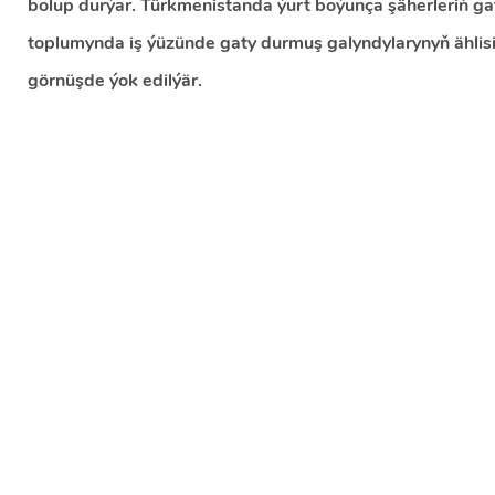
bolup durýar. Türkmenistanda ýurt boýunça şäherleriň g
toplumynda iş ýüzünde gaty durmuş galyndylarynyň ählisi 
görnüşde ýok edilýär.