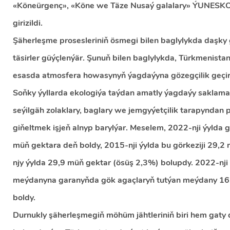
«Köneürgenç», «Köne we Täze Nusaý galalary» ÝUNESKO
girizildi.
Şäherleşme prosesleriniň ösmegi bilen baglylykda daşk
täsirler güýçlenýär. Şunuň bilen baglylykda, Türkmenistan
esasda atmosfera howasynyň ýagdaýyna gözegçilik geçiri
Soňky ýyllarda ekologiýa taýdan amatly ýagdaýy saklam
seýilgäh zolaklary, baglary we jemgyýetçilik tarapyndan p
giňeltmek işjeň alnyp barylýar. Meselem, 2022-nji ýyld
müň gektara deň boldy, 2015-nji ýylda bu görkeziji 29,
njy ýylda 29,9 müň gektar (ösüş 2,3%) bolupdy. 2022-nji
meýdanyna garanyňda gök agaçlaryň tutýan meýdany 16
boldy.
Durnukly şäherleşmegiň möhüm jähtleriniň biri hem gaty