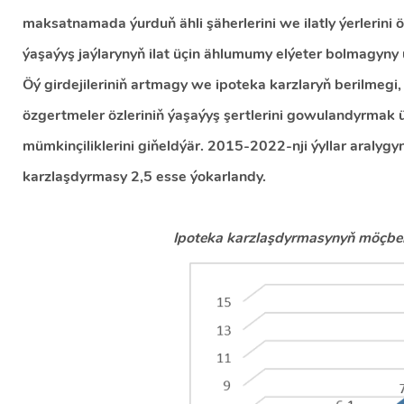
maksatnamada ýurduň ähli şäherlerini we ilatly ýerlerini
ýaşaýyş jaýlarynyň ilat üçin ählumumy elýeter bolmagyny
Öý girdejileriniň artmagy we ipoteka karzlaryň berilmeg
özgertmeler özleriniň ýaşaýyş şertlerini gowulandyrmak 
mümkinçiliklerini giňeldýär. 2015-2022-nji ýyllar araly
karzlaşdyrmasy 2,5 esse ýokarlandy.
Ipoteka karzlaşdyrmasynyň möçber