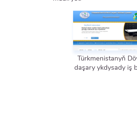
Türkmenistanyň Dö
daşary ykdysady iş 