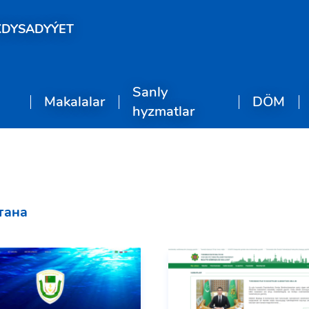
KDYSADYÝET
Sanly
Makalalar
DÖM
hyzmatlar
тана