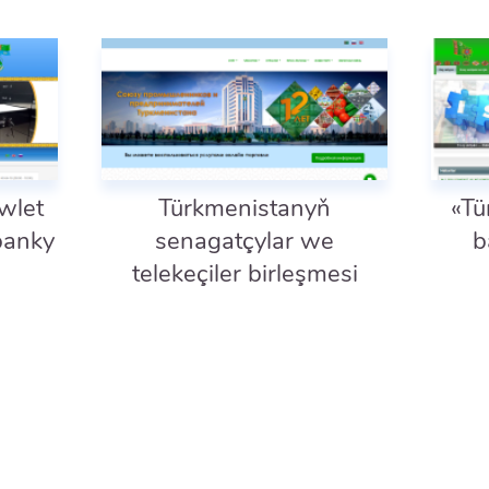
wlet
Türkmenistanyň
«Tü
banky
senagatçylar we
b
telekeçiler birleşmesi