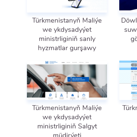
Türkmenistanyň Maliýe
Döwl
we ykdysadyýet
suwu
ministrliginiň sanly
gö
hyzmatlar gurşawy
Türkmenistanyň Maliýe
Türk
we ykdysadyýet
ministrliginiň Salgyt
müdirýeti