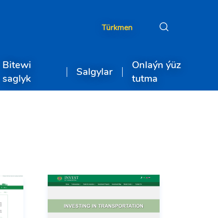
Türkmen
Bitewi
Onlaýn ýüz
Salgylar
saglyk
tutma