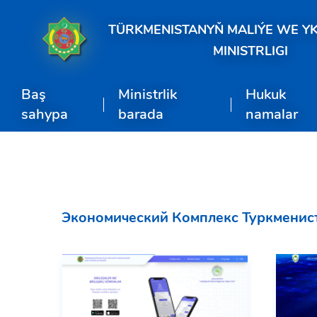
TÜRKMENISTANYŇ MALIÝE WE Y
MINISTRLIGI
Baş
Ministrlik
Hukuk
sahypa
barada
namalar
Экономический Комплекс Туркменис