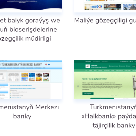
et balyk goraýyş we
Maliýe gözegçiligi gu
ň bioserişdelerine
zegçilik müdirligi
menistanyň Merkezi
Türkmenistany
banky
«Halkbank» paýda
täjirçilik banky