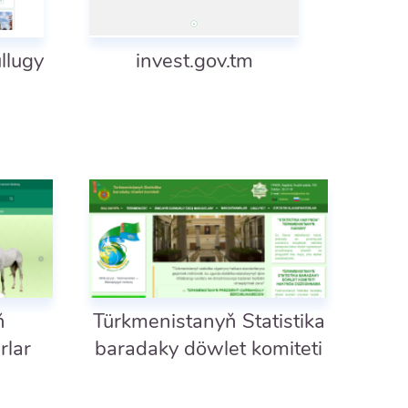
llugy
invest.gov.tm
ň
Türkmenistanyň Statistika
rlar
baradaky döwlet komiteti