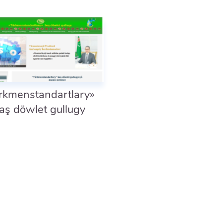
rkmenstandartlary»
aş döwlet gullugy